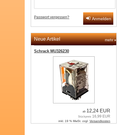
Passwort vergessen?
Anmelden
Neue Artikel
mehr
»
Schrack MU326230
12,24 EUR
ab
16,99 EUR
Stückpreis
inkl. 19 % MwSt. zzgl.
Versandkosten