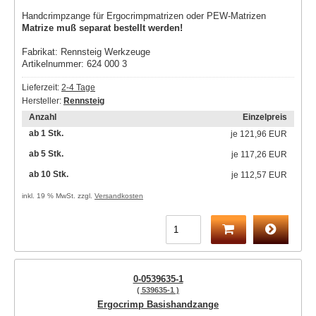
Handcrimpzange für Ergocrimpmatrizen oder PEW-Matrizen
Matrize muß separat bestellt werden!
Fabrikat: Rennsteig Werkzeuge
Artikelnummer: 624 000 3
Lieferzeit:
2-4 Tage
Hersteller:
Rennsteig
Anzahl
Einzelpreis
ab 1 Stk.
je
121,96 EUR
ab 5 Stk.
je
117,26 EUR
ab 10 Stk.
je
112,57 EUR
inkl. 19 % MwSt. zzgl.
Versandkosten
0-0539635-1
( 539635-1 )
Ergocrimp Basishandzange