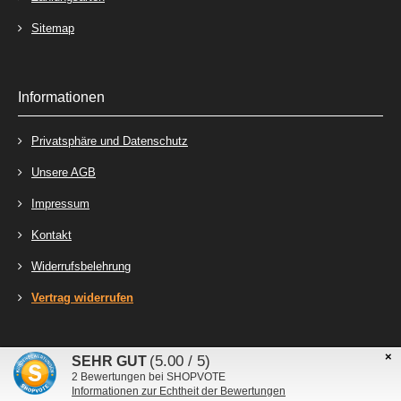
Sitemap
Informationen
Privatsphäre und Datenschutz
Unsere AGB
Impressum
Kontakt
Widerrufsbelehrung
Vertrag widerrufen
×
Stecker-Laden - Online-Shop für Steckverbinder, Kabelschuhe und Relais © 2026
(5.00 / 5)
SEHR GUT
mod
ified eCommerce Shopsoftware © 2009-2026
2
Bewertungen bei SHOPVOTE
Informationen zur Echtheit der Bewertungen