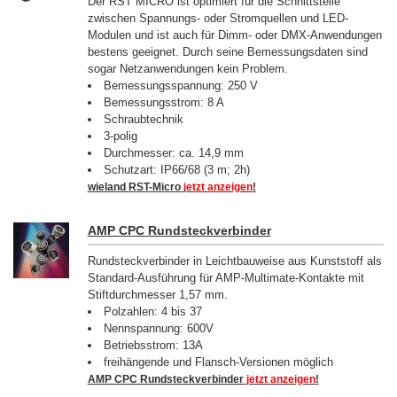
Der RST MICRO ist optimiert für die Schnittstelle
zwischen Spannungs- oder Stromquellen und LED-
Modulen und ist auch für Dimm- oder DMX-Anwendungen
bestens geeignet. Durch seine Bemessungsdaten sind
sogar Netzanwendungen kein Problem.
Bemessungsspannung: 250 V
Bemessungsstrom: 8 A
Schraubtechnik
3-polig
Durchmesser: ca. 14,9 mm
Schutzart: IP66/68 (3 m; 2h)
wieland RST-Micro
jetzt anzeigen
!
AMP CPC Rundsteckverbinder
Rundsteckverbinder in Leichtbauweise aus Kunststoff als
Standard-Ausführung für AMP-Multimate-Kontakte mit
Stiftdurchmesser 1,57 mm.
Polzahlen: 4 bis 37
Nennspannung: 600V
Betriebsstrom: 13A
freihängende und Flansch-Versionen möglich
AMP CPC Rundsteckverbinder
jetzt anzeigen
!