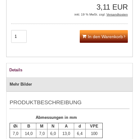
3,11 EUR
inkl. 19 % MwSt. zzgl.
Versandkosten
In den Warenkorb
Details
Mehr Bilder
PRODUKTBESCHREIBUNG
Abmessungen in mm
Øi
B
M
N
A
d
VPE
7,0
14,0
7,0
6,0
13,0
6,4
100