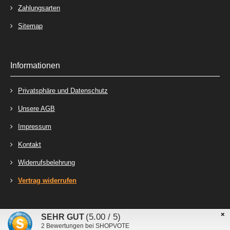
Zahlungsarten
Sitemap
Informationen
Privatsphäre und Datenschutz
Unsere AGB
Impressum
Kontakt
Widerrufsbelehrung
Vertrag widerrufen
×
Stecker-Laden - Online-Shop für Steckverbinder, Kabelschuhe und Relais © 2026
(5.00 / 5)
SEHR GUT
mod
ified eCommerce Shopsoftware © 2009-2026
2
Bewertungen bei SHOPVOTE