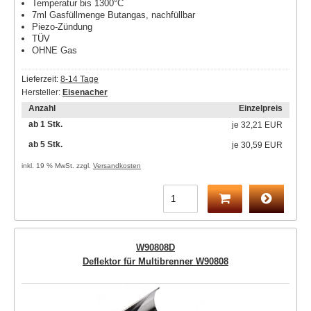
Temperatur bis 1300°C
7ml Gasfüllmenge Butangas, nachfüllbar
Piezo-Zündung
TÜV
OHNE Gas
Lieferzeit:
8-14 Tage
Hersteller:
Eisenacher
Anzahl
Einzelpreis
ab 1 Stk.
je
32,21 EUR
ab 5 Stk.
je
30,59 EUR
inkl. 19 % MwSt. zzgl.
Versandkosten
W90808D
Deflektor für Multibrenner W90808