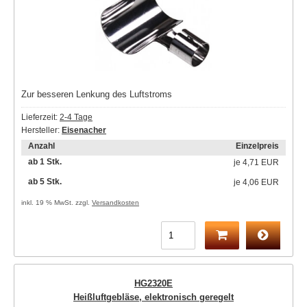
Zur besseren Lenkung des Luftstroms
Lieferzeit:
2-4 Tage
Hersteller:
Eisenacher
Anzahl
Einzelpreis
ab 1 Stk.
je
4,71 EUR
ab 5 Stk.
je
4,06 EUR
inkl. 19 % MwSt. zzgl.
Versandkosten
HG2320E
Heißluftgebläse, elektronisch geregelt