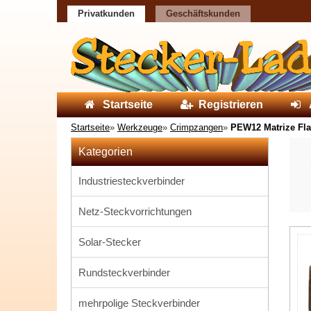
Privatkunden
Geschäftskunden
Startseite
Registrieren
Startseite
»
Werkzeuge
»
Crimpzangen
»
PEW12 Matrize Flac
Kategorien
Industriesteckverbinder
Netz-Steckvorrichtungen
Solar-Stecker
Rundsteckverbinder
mehrpolige Steckverbinder