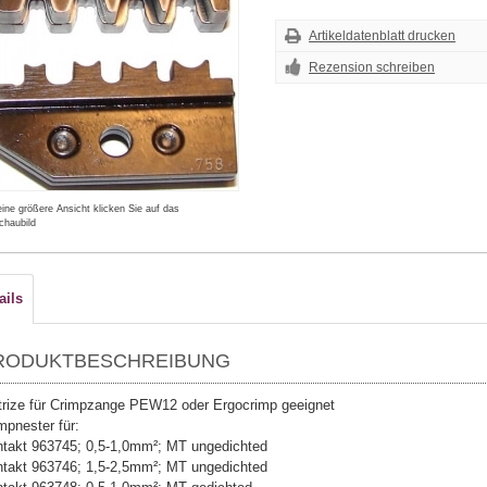
Artikeldatenblatt drucken
Rezension schreiben
eine größere Ansicht klicken Sie auf das
chaubild
ails
RODUKTBESCHREIBUNG
rize für Crimpzange PEW12 oder Ergocrimp geeignet
mpnester für:
takt 963745; 0,5-1,0mm²; MT ungedichted
takt 963746; 1,5-2,5mm²; MT ungedichted