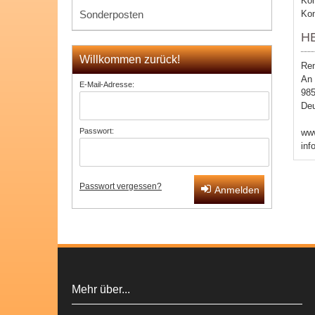
Kon
Sonderposten
Kon
H
Willkommen zurück!
Re
An 
E-Mail-Adresse:
985
Deu
Passwort:
www
inf
Passwort vergessen?
Anmelden
Mehr über...