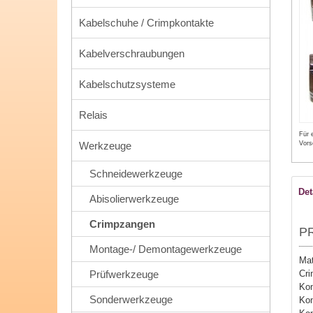
Kabelschuhe / Crimpkontakte
Kabelverschraubungen
Kabelschutzsysteme
Relais
Für 
Werkzeuge
Vors
Schneidewerkzeuge
Det
Abisolierwerkzeuge
Crimpzangen
P
Montage-/ Demontagewerkzeuge
Mat
Prüfwerkzeuge
Cri
Kon
Sonderwerkzeuge
Kon