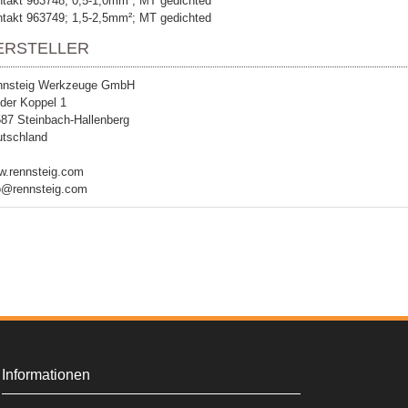
takt 963748; 0,5-1,0mm²; MT gedichted
takt 963749; 1,5-2,5mm²; MT gedichted
ERSTELLER
nnsteig Werkzeuge GmbH
der Koppel 1
87 Steinbach-Hallenberg
tschland
.rennsteig.com
o@rennsteig.com
Informationen