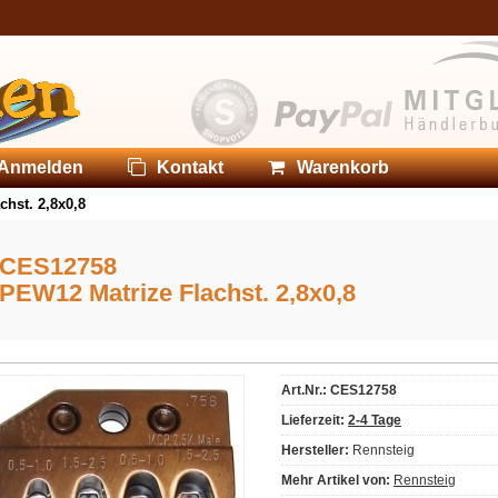
Anmelden
Kontakt
Warenkorb
hst. 2,8x0,8
CES12758
PEW12 Matrize Flachst. 2,8x0,8
Art.Nr.: CES12758
Lieferzeit:
2-4 Tage
Hersteller:
Rennsteig
Mehr Artikel von:
Rennsteig