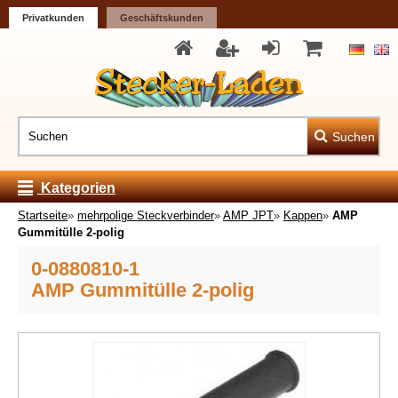
Privatkunden
Geschäftskunden
Suchen
Kategorien
Startseite
»
mehrpolige Steckverbinder
»
AMP JPT
»
Kappen
»
AMP
Gummitülle 2-polig
0-0880810-1
AMP Gummitülle 2-polig