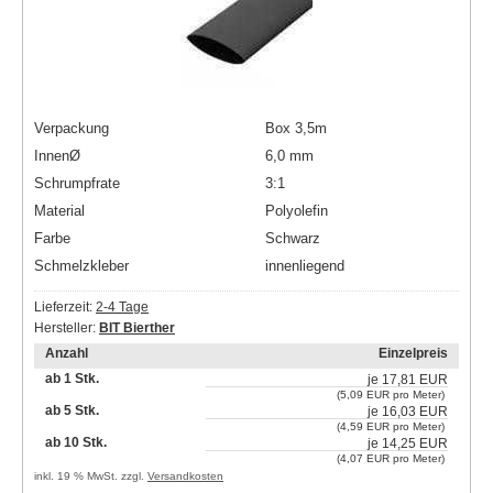
Verpackung
Box 3,5m
InnenØ
6,0 mm
Schrumpfrate
3:1
Material
Polyolefin
Farbe
Schwarz
Schmelzkleber
innenliegend
Lieferzeit:
2-4 Tage
Hersteller:
BIT Bierther
Anzahl
Einzelpreis
ab 1 Stk.
je
17,81 EUR
(5,09 EUR pro Meter)
ab 5 Stk.
je
16,03 EUR
(4,59 EUR pro Meter)
ab 10 Stk.
je
14,25 EUR
(4,07 EUR pro Meter)
inkl. 19 % MwSt. zzgl.
Versandkosten