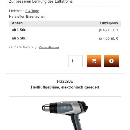
Zur besseren Lenkung des Luftstroms
Lieferzeit:
2-4 Tage
Hersteller:
Eisenacher
Anzahl
Einzelpreis
ab 1 Stk.
je
4,71 EUR
ab 5 Stk.
je
4,06 EUR
inkl. 19 % MwSt. zzgl.
Versandkosten
HG2320E
Heißluftgebläse, elektronisch geregelt