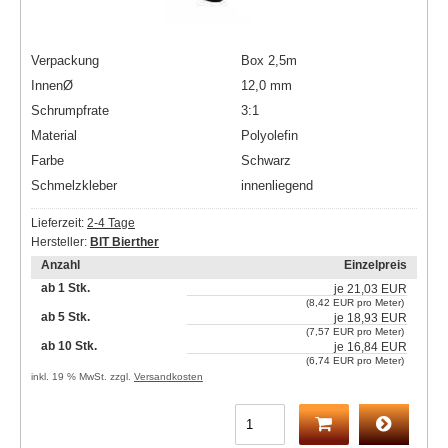
Verpackung
Box 2,5m
InnenØ
12,0 mm
Schrumpfrate
3:1
Material
Polyolefin
Farbe
Schwarz
Schmelzkleber
innenliegend
Lieferzeit:
2-4 Tage
Hersteller:
BIT Bierther
Anzahl
Einzelpreis
ab 1 Stk.
je
21,03 EUR
(8,42 EUR pro Meter)
ab 5 Stk.
je
18,93 EUR
(7,57 EUR pro Meter)
ab 10 Stk.
je
16,84 EUR
(6,74 EUR pro Meter)
inkl. 19 % MwSt. zzgl.
Versandkosten