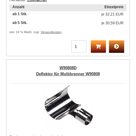
Hersteller:
Eisenacher
Anzahl
Einzelpreis
ab 1 Stk.
je
32,21 EUR
ab 5 Stk.
je
30,59 EUR
inkl. 19 % MwSt. zzgl.
Versandkosten
W90808D
Deflektor für Multibrenner W90808