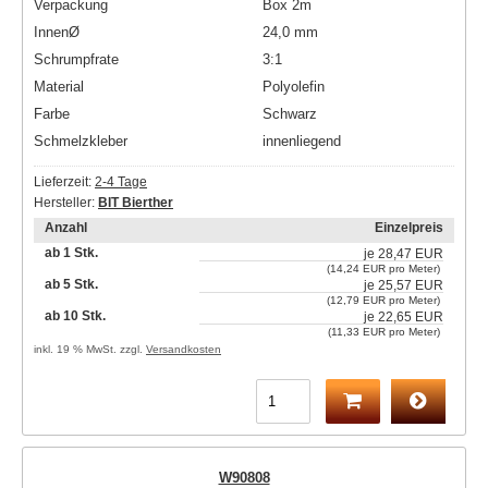
Verpackung
Box 2m
InnenØ
24,0 mm
Schrumpfrate
3:1
Material
Polyolefin
Farbe
Schwarz
Schmelzkleber
innenliegend
Lieferzeit:
2-4 Tage
Hersteller:
BIT Bierther
Anzahl
Einzelpreis
ab 1 Stk.
je
28,47 EUR
(14,24 EUR pro Meter)
ab 5 Stk.
je
25,57 EUR
(12,79 EUR pro Meter)
ab 10 Stk.
je
22,65 EUR
(11,33 EUR pro Meter)
inkl. 19 % MwSt. zzgl.
Versandkosten
W90808