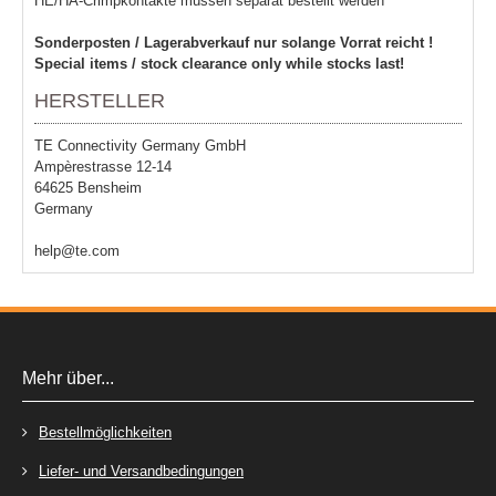
HE/HA-Crimpkontakte müssen separat bestellt werden
Sonderposten / Lagerabverkauf nur solange Vorrat reicht !
Special items / stock clearance only while stocks last!
HERSTELLER
TE Connectivity Germany GmbH
Ampèrestrasse 12-14
64625 Bensheim
Germany
help@te.com
Mehr über...
Bestellmöglichkeiten
Liefer- und Versandbedingungen