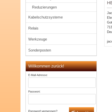
H
Reduzierungen
Ja
Kabelschutzsysteme
Ele
Got
713
Relais
Deu
Werkzeuge
ja
Sonderposten
Willkommen zurück!
E-Mail-Adresse:
Passwort:
Passwort vergessen?