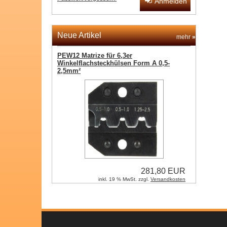
Anmelden
Neue Artikel
mehr
»
PEW12 Matrize für 6,3er
Winkelflachsteckhülsen Form A 0,5-
2,5mm²
281,80 EUR
inkl. 19 % MwSt. zzgl.
Versandkosten