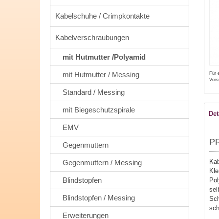
Kabelschuhe / Crimpkontakte
Kabelverschraubungen
mit Hutmutter /Polyamid
mit Hutmutter / Messing
Für 
Vors
Standard / Messing
mit Biegeschutzspirale
Det
EMV
P
Gegenmuttern
Kab
Gegenmuttern / Messing
Kl
Blindstopfen
Pol
sel
Blindstopfen / Messing
Sch
sc
Erweiterungen