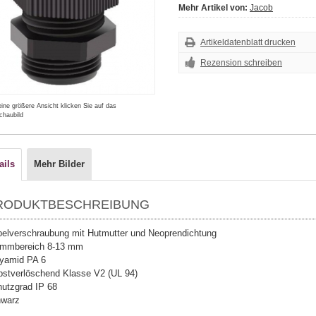
Mehr Artikel von:
Jacob
Artikeldatenblatt drucken
Rezension schreiben
eine größere Ansicht klicken Sie auf das
chaubild
ails
Mehr Bilder
RODUKTBESCHREIBUNG
elverschraubung mit Hutmutter und Neoprendichtung
emmbereich 8-13 mm
yamid PA 6
bstverlöschend Klasse V2 (UL 94)
utzgrad IP 68
hwarz