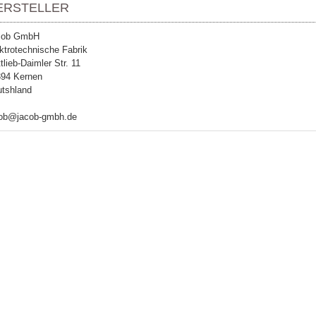
ERSTELLER
cob GmbH
ktrotechnische Fabrik
tlieb-Daimler Str. 11
94 Kernen
tshland
cob@jacob-gmbh.de