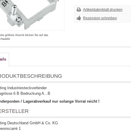
Artikeldatenblatt drucken
Rezension schreiben
eine größere Ansicht klicken Sie auf das
chaubild
ails
RODUKTBESCHREIBUNG
ting Industriesteckverbinder
grösse 6 B Bedruckung A...B
derposten / Lagerabverkauf nur solange Vorrat reicht !
ERSTELLER
ting Deutschland GmbH & Co. KG
eonscarré 1