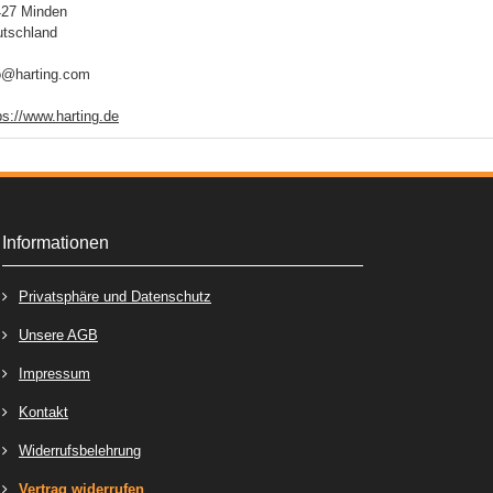
427 Minden
tschland
o@harting.com
ps://www.harting.de
Informationen
Privatsphäre und Datenschutz
Unsere AGB
Impressum
Kontakt
Widerrufsbelehrung
Vertrag widerrufen