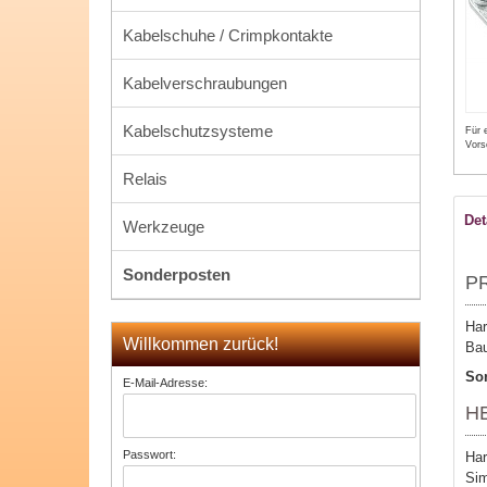
Kabelschuhe / Crimpkontakte
Kabelverschraubungen
Kabelschutzsysteme
Für 
Vors
Relais
Det
Werkzeuge
Sonderposten
P
Har
Willkommen zurück!
Bau
Son
E-Mail-Adresse:
H
Passwort:
Har
Sim