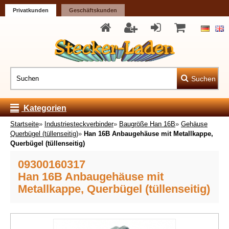
Privatkunden
Geschäftskunden
Suchen
Kategorien
Startseite
»
Industriesteckverbinder
»
Baugröße Han 16B
»
Gehäuse
Querbügel (tüllenseitig)
»
Han 16B Anbaugehäuse mit Metallkappe,
Querbügel (tüllenseitig)
09300160317
Han 16B Anbaugehäuse mit
Metallkappe, Querbügel (tüllenseitig)