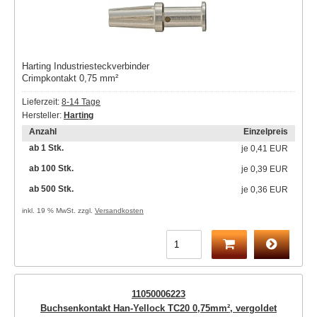
Harting Industriesteckverbinder
Crimpkontakt 0,75 mm²
Lieferzeit:
8-14 Tage
Hersteller:
Harting
Anzahl
Einzelpreis
ab 1 Stk.
je
0,41 EUR
ab 100 Stk.
je
0,39 EUR
ab 500 Stk.
je
0,36 EUR
inkl. 19 % MwSt. zzgl.
Versandkosten
11050006223
Buchsenkontakt Han-Yellock TC20 0,75mm², vergoldet