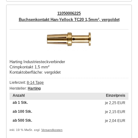
11050006225
Buchsenkontakt Han-Yellock TC20 1,5mm², vergoldet
Harting Industriesteckverbinder
Crimpkontakt 1,5 mm²
Kontaktoberfläche: vergoldet
Lieferzeit:
8-14 Tage
Hersteller:
Harting
Anzahl
Einzelpreis
ab 1 Stk.
je
2,25 EUR
ab 100 Stk.
je
2,15 EUR
ab 500 Stk.
je
2,04 EUR
inkl. 19 % MwSt. zzgl.
Versandkosten