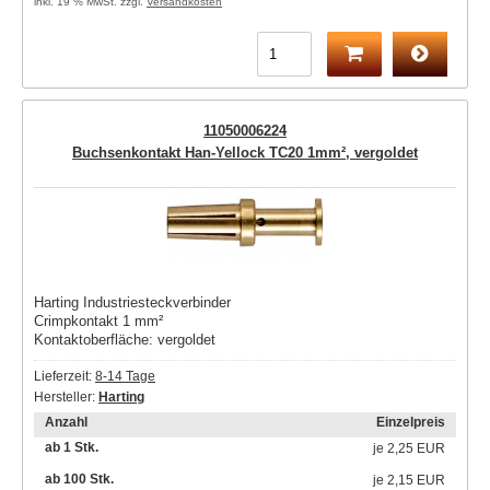
inkl. 19 % MwSt. zzgl.
Versandkosten
11050006224
Buchsenkontakt Han-Yellock TC20 1mm², vergoldet
Harting Industriesteckverbinder
Crimpkontakt 1 mm²
Kontaktoberfläche: vergoldet
Lieferzeit:
8-14 Tage
Hersteller:
Harting
Anzahl
Einzelpreis
ab 1 Stk.
je
2,25 EUR
ab 100 Stk.
je
2,15 EUR