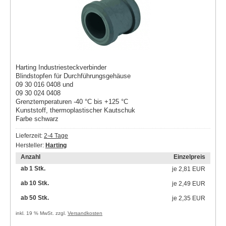
Harting Industriesteckverbinder
Blindstopfen für Durchführungsgehäuse
09 30 016 0408 und
09 30 024 0408
Grenztemperaturen -40 °C bis +125 °C
Kunststoff, thermoplastischer Kautschuk
Farbe schwarz
Lieferzeit:
2-4 Tage
Hersteller:
Harting
Anzahl
Einzelpreis
ab 1 Stk.
je
2,81 EUR
ab 10 Stk.
je
2,49 EUR
ab 50 Stk.
je
2,35 EUR
inkl. 19 % MwSt. zzgl.
Versandkosten