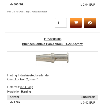
ab 500 Stk.
je
2,04 EUR
inkl. 19 % MwSt. zzgl.
Versandkosten
11050006206
Buchsenkontakt Han-Yellock TC20 2,5mm²
Harting Industriesteckverbinder
Crimpkontakt 2,5 mm²
Lieferzeit:
8-14 Tage
Hersteller:
Harting
Anzahl
Einzelpreis
ab 1 Stk.
je
0,41 EUR