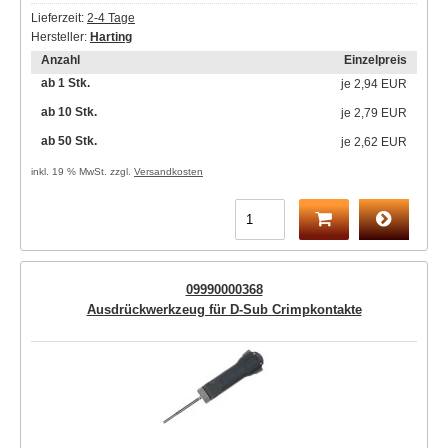
Lieferzeit:
2-4 Tage
Hersteller:
Harting
Anzahl
Einzelpreis
ab 1 Stk.
je
2,94 EUR
ab 10 Stk.
je
2,79 EUR
ab 50 Stk.
je
2,62 EUR
inkl. 19 % MwSt. zzgl.
Versandkosten
09990000368
Ausdrückwerkzeug für D-Sub Crimpkontakte