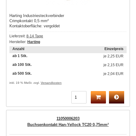
Harting Industriesteckverbinder
Crimpkontakt 0,5 mm²
Kontaktoberfläche: vergoldet
Lieferzeit:
8-14 Tage
Hersteller:
Harting
Anzahl
Einzelpreis
ab 1 Stk.
je
2,25 EUR
ab 100 Stk.
je
2,15 EUR
ab 500 Stk.
je
2,04 EUR
inkl. 19 % MwSt. zzgl.
Versandkosten
11050006203
Buchsenkontakt Han-Yellock TC20 0,75mm²