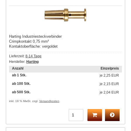
Harting Industriesteckverbinder
Crimpkontakt 0,75 mm²
Kontaktoberfläche: vergoldet
Lieferzeit:
8-14 Tage
Hersteller:
Harting
Anzahl
Einzelpreis
ab 1 Stk.
je
2,25 EUR
ab 100 Stk.
je
2,15 EUR
ab 500 Stk.
je
2,04 EUR
inkl. 19 % MwSt. zzgl.
Versandkosten