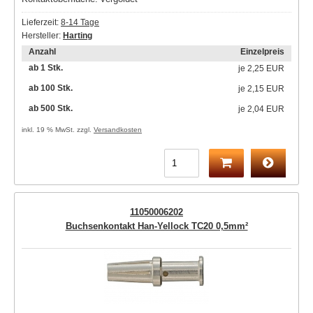
Lieferzeit:
8-14 Tage
Hersteller:
Harting
Anzahl
Einzelpreis
ab 1 Stk.
je
2,25 EUR
ab 100 Stk.
je
2,15 EUR
ab 500 Stk.
je
2,04 EUR
inkl. 19 % MwSt. zzgl.
Versandkosten
11050006202
Buchsenkontakt Han-Yellock TC20 0,5mm²