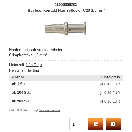
11050006205
Buchsenkontakt Han-Yellock TC20 1,5mm²
Harting Industriesteckverbinder
Crimpkontakt 1,5 mm²
Lieferzeit:
8-14 Tage
Hersteller:
Harting
Anzahl
Einzelpreis
ab 1 Stk.
je
0,41 EUR
ab 100 Stk.
je
0,39 EUR
ab 500 Stk.
je
0,36 EUR
inkl. 19 % MwSt. zzgl.
Versandkosten