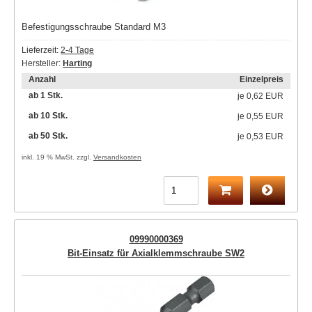
Befestigungsschraube Standard M3
Lieferzeit:
2-4 Tage
Hersteller:
Harting
Anzahl
Einzelpreis
ab 1 Stk.
je
0,62 EUR
ab 10 Stk.
je
0,55 EUR
ab 50 Stk.
je
0,53 EUR
inkl. 19 % MwSt. zzgl.
Versandkosten
09990000369
Bit-Einsatz für Axialklemmschraube SW2