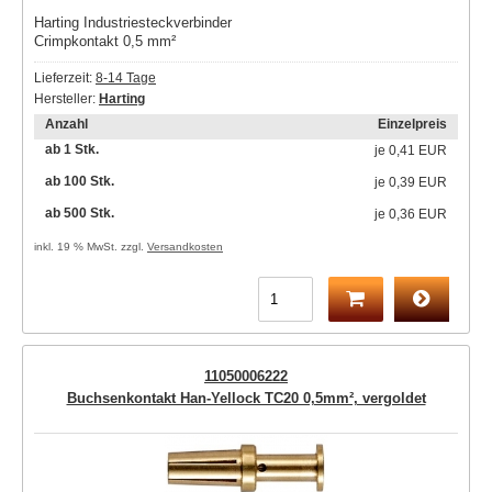
Harting Industriesteckverbinder
Crimpkontakt 0,5 mm²
Lieferzeit:
8-14 Tage
Hersteller:
Harting
Anzahl
Einzelpreis
ab 1 Stk.
je
0,41 EUR
ab 100 Stk.
je
0,39 EUR
ab 500 Stk.
je
0,36 EUR
inkl. 19 % MwSt. zzgl.
Versandkosten
11050006222
Buchsenkontakt Han-Yellock TC20 0,5mm², vergoldet