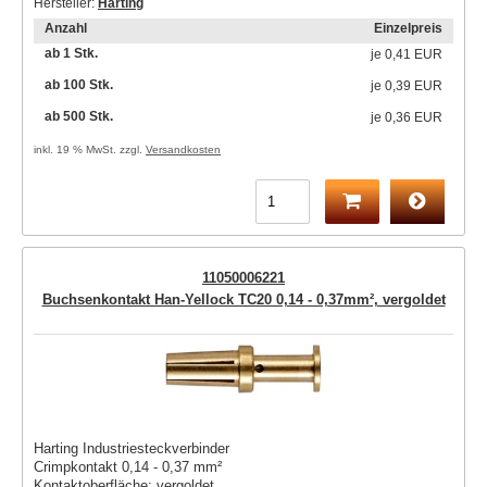
Hersteller:
Harting
Anzahl
Einzelpreis
ab 1 Stk.
je
0,41 EUR
ab 100 Stk.
je
0,39 EUR
ab 500 Stk.
je
0,36 EUR
inkl. 19 % MwSt. zzgl.
Versandkosten
11050006221
Buchsenkontakt Han-Yellock TC20 0,14 - 0,37mm², vergoldet
Harting Industriesteckverbinder
Crimpkontakt 0,14 - 0,37 mm²
Kontaktoberfläche: vergoldet