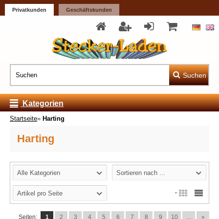
Privatkunden
Geschäftskunden
Suchen
Kategorien
Startseite
»
Harting
Harting
Alle Kategorien
Sortieren nach ...
Artikel pro Seite
Seiten:
1
2
3
4
5
6
7
8
9
10
...
»