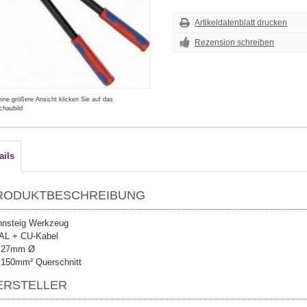
Artikeldatenblatt drucken
Rezension schreiben
eine größere Ansicht klicken Sie auf das
chaubild
ails
RODUKTBESCHREIBUNG
nsteig Werkzeug
 AL + CU-Kabel
s 27mm Ø
 150mm² Querschnitt
ERSTELLER