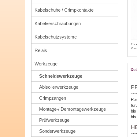
Kabelschuhe / Crimpkontakte
Kabelverschraubungen
Kabelschutzsysteme
Für 
Vors
Relais
Werkzeuge
Det
Schneidewerkzeuge
P
Abisolierwerkzeuge
Crimpzangen
Ren
für
Montage-/ Demontagewerkzeuge
bi
bis
Prüfwerkzeuge
H
Sonderwerkzeuge