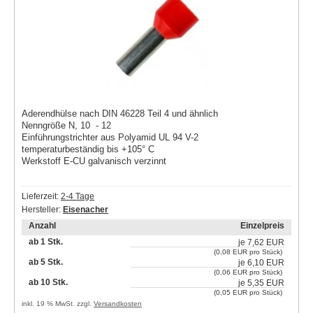
Aderendhülse nach DIN 46228 Teil 4 und ähnlich
Nenngröße N, 10 - 12
Einführungstrichter aus Polyamid UL 94 V-2
temperaturbeständig bis +105° C
Werkstoff E-CU galvanisch verzinnt
Lieferzeit:
2-4 Tage
Hersteller:
Eisenacher
Anzahl
Einzelpreis
ab 1 Stk.
je
7,62 EUR
(0,08 EUR pro Stück)
ab 5 Stk.
je
6,10 EUR
(0,06 EUR pro Stück)
ab 10 Stk.
je
5,35 EUR
(0,05 EUR pro Stück)
inkl. 19 % MwSt. zzgl.
Versandkosten