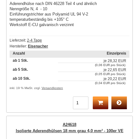
Aderendhülse nach DIN 46228 Teil 4 und ähnlich
Nenngröße N, 4 - 10
Einführungstrichter aus Polyamid UL 94 V-2
temperaturbeständig bis +105° C
Werkstoff E-CU galvanisch verzinnt
Lieferzeit:
2-4 Tage
Hersteller:
Eisenacher
Anzahl
Einzelpreis
ab 1 Stk.
je
28,32 EUR
(0,06 EUR pro Stück)
ab 5 Stk.
je
22,65 EUR
(0,05 EUR pro Stück)
ab 10 Stk.
je
20,22 EUR
(0,04 EUR pro Stück)
inkl. 19 % MwSt. zzgl.
Versandkosten
A24618
Isolierte Aderendhülsen 18 mm grau 4,0 mm² - 100er VE