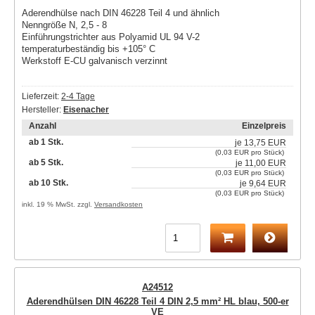
Aderendhülse nach DIN 46228 Teil 4 und ähnlich
Nenngröße N, 2,5 - 8
Einführungstrichter aus Polyamid UL 94 V-2
temperaturbeständig bis +105° C
Werkstoff E-CU galvanisch verzinnt
Lieferzeit:
2-4 Tage
Hersteller:
Eisenacher
Anzahl
Einzelpreis
ab 1 Stk.
je
13,75 EUR
(0,03 EUR pro Stück)
ab 5 Stk.
je
11,00 EUR
(0,03 EUR pro Stück)
ab 10 Stk.
je
9,64 EUR
(0,03 EUR pro Stück)
inkl. 19 % MwSt. zzgl.
Versandkosten
A24512
Aderendhülsen DIN 46228 Teil 4 DIN 2,5 mm² HL blau, 500-er
VE