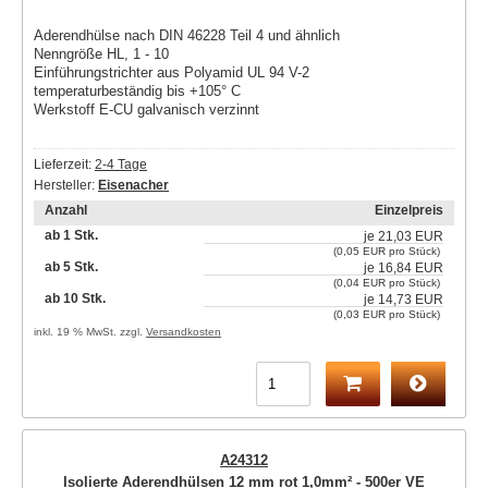
Aderendhülse nach DIN 46228 Teil 4 und ähnlich
Nenngröße HL, 1 - 10
Einführungstrichter aus Polyamid UL 94 V-2
temperaturbeständig bis +105° C
Werkstoff E-CU galvanisch verzinnt
Lieferzeit:
2-4 Tage
Hersteller:
Eisenacher
Anzahl
Einzelpreis
ab 1 Stk.
je
21,03 EUR
(0,05 EUR pro Stück)
ab 5 Stk.
je
16,84 EUR
(0,04 EUR pro Stück)
ab 10 Stk.
je
14,73 EUR
(0,03 EUR pro Stück)
inkl. 19 % MwSt. zzgl.
Versandkosten
A24312
Isolierte Aderendhülsen 12 mm rot 1,0mm² - 500er VE