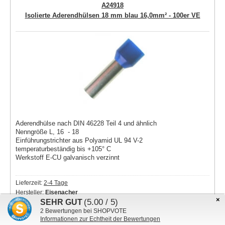
A24918
Isolierte Aderendhülsen 18 mm blau 16,0mm² - 100er VE
Aderendhülse nach DIN 46228 Teil 4 und ähnlich
Nenngröße L, 16 - 18
Einführungstrichter aus Polyamid UL 94 V-2
temperaturbeständig bis +105° C
Werkstoff E-CU galvanisch verzinnt
Lieferzeit:
2-4 Tage
Hersteller:
Eisenacher
×
(5.00 / 5)
SEHR GUT
Anzahl
Einzelpreis
2
Bewertungen bei SHOPVOTE
ab 1 Stk.
je
16,50 EUR
Informationen zur Echtheit der Bewertungen
(0,17 EUR pro Stück)