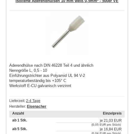
Isolierte Aderendhülsen 10 mm weiß 0,5mm² - 500er VE
Aderendhülse nach DIN 46228 Teil 4 und ähnlich
Nenngröße L, 0,5 - 10
Einführungstrichter aus Polyamid UL 94 V-2
temperaturbeständig bis +105° C
Werkstoff E-CU galvanisch verzinnt
Lieferzeit:
2-4 Tage
Hersteller:
Eisenacher
Anzahl
Einzelpreis
ab 1 Stk.
je
21,03 EUR
(0,05 EUR pro Stück)
ab 5 Stk.
je
16,84 EUR
(0,04 EUR pro Stück)