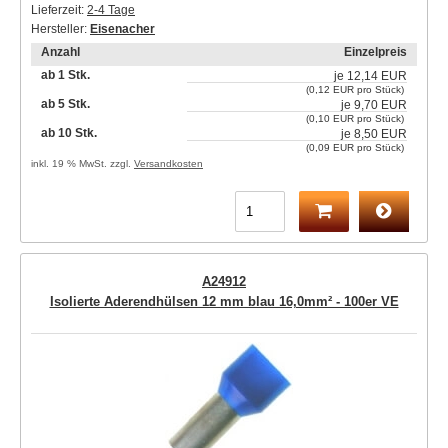
Lieferzeit:
2-4 Tage
Hersteller:
Eisenacher
Anzahl
Einzelpreis
ab 1 Stk.
je
12,14 EUR
(0,12 EUR pro Stück)
ab 5 Stk.
je
9,70 EUR
(0,10 EUR pro Stück)
ab 10 Stk.
je
8,50 EUR
(0,09 EUR pro Stück)
inkl. 19 % MwSt. zzgl.
Versandkosten
A24912
Isolierte Aderendhülsen 12 mm blau 16,0mm² - 100er VE