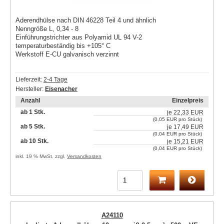
Aderendhülse nach DIN 46228 Teil 4 und ähnlich
Nenngröße L, 0,34 - 8
Einführungstrichter aus Polyamid UL 94 V-2
temperaturbeständig bis +105° C
Werkstoff E-CU galvanisch verzinnt
Lieferzeit:
2-4 Tage
Hersteller:
Eisenacher
Anzahl
Einzelpreis
ab 1 Stk.
je
22,33 EUR
(0,05 EUR pro Stück)
ab 5 Stk.
je
17,49 EUR
(0,04 EUR pro Stück)
ab 10 Stk.
je
15,21 EUR
(0,04 EUR pro Stück)
inkl. 19 % MwSt. zzgl.
Versandkosten
A24110