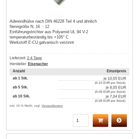
Aderendhülse nach DIN 46228 Teil 4 und ähnlich
Nenngröße N, 16 - 12
Einführungstrichter aus Polyamid UL 94 V-2
temperaturbeständig bis +105° C
Werkstoff E-CU galvanisch verzinnt
Lieferzeit:
2-4 Tage
Hersteller:
Eisenacher
Anzahl
Einzelpreis
ab 1 Stk.
je
10,05 EUR
(0,10 EUR pro Stück)
ab 5 Stk.
je
8,05 EUR
(0,09 EUR pro Stück)
ab 10 Stk.
je
7,04 EUR
(0,08 EUR pro Stück)
inkl. 19 % MwSt. zzgl.
Versandkosten