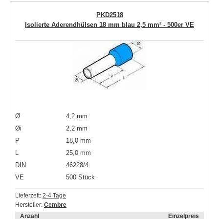
PKD2518
Isolierte Aderendhülsen 18 mm blau 2,5 mm² - 500er VE
Ø
4,2 mm
Øi
2,2 mm
P
18,0 mm
L
25,0 mm
DIN
46228/4
VE
500 Stück
Lieferzeit:
2-4 Tage
Hersteller:
Cembre
Anzahl
Einzelpreis