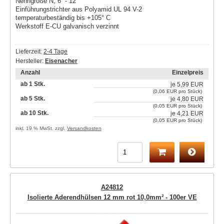
Nenngröße N, 6 - 12
Einführungstrichter aus Polyamid UL 94 V-2
temperaturbeständig bis +105° C
Werkstoff E-CU galvanisch verzinnt
Lieferzeit:
2-4 Tage
Hersteller:
Eisenacher
Anzahl
Einzelpreis
ab 1 Stk.
je
5,99 EUR
(0,06 EUR pro Stück)
ab 5 Stk.
je
4,80 EUR
(0,05 EUR pro Stück)
ab 10 Stk.
je
4,21 EUR
(0,05 EUR pro Stück)
inkl. 19 % MwSt. zzgl.
Versandkosten
A24812
Isolierte Aderendhülsen 12 mm rot 10,0mm² - 100er VE