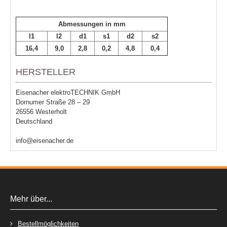
Abmessungen in mm
l1
l2
d1
s1
d2
s2
16,4
9,0
2,8
0,2
4,8
0,4
HERSTELLER
Eisenacher elektroTECHNIK GmbH
Dornumer Straße 28 – 29
26556 Westerholt
Deutschland
info@eisenacher.de
Mehr über...
Bestellmöglichkeiten