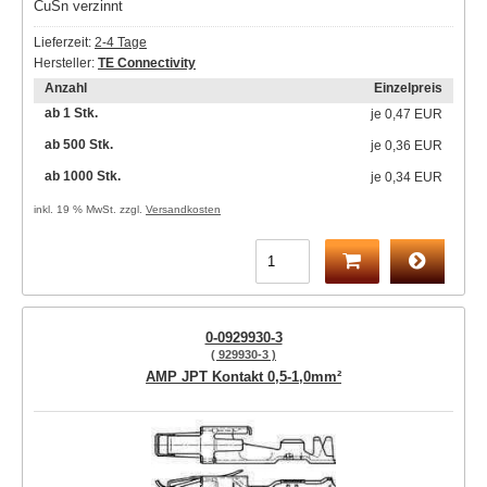
CuSn verzinnt
Lieferzeit:
2-4 Tage
Hersteller:
TE Connectivity
Anzahl
Einzelpreis
ab 1 Stk.
je
0,47 EUR
ab 500 Stk.
je
0,36 EUR
ab 1000 Stk.
je
0,34 EUR
inkl. 19 % MwSt. zzgl.
Versandkosten
0-0929930-3
( 929930-3 )
AMP JPT Kontakt 0,5-1,0mm²