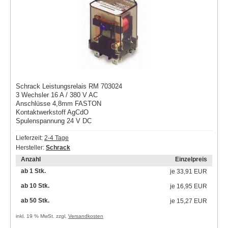
Schrack Leistungsrelais RM 703024
3 Wechsler 16 A / 380 V AC
Anschlüsse 4,8mm FASTON
Kontaktwerkstoff AgCdO
Spulenspannung 24 V DC
Lieferzeit:
2-4 Tage
Hersteller:
Schrack
Anzahl
Einzelpreis
ab 1 Stk.
je
33,91 EUR
ab 10 Stk.
je
16,95 EUR
ab 50 Stk.
je
15,27 EUR
inkl. 19 % MwSt. zzgl.
Versandkosten