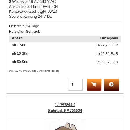
3 Wechsler 16 A / 380 V AC
Anschlüsse 4,8mm FASTON
Kontaktwerkstoff AgNi 90/10
Spulenspannung 24 V DC
Lieferzeit:
2-4 Tage
Hersteller:
Schrack
Anzahl
Einzelpreis
ab 1 Stk.
je
29,71 EUR
ab 10 Stk.
je
19,81 EUR
ab 50 Stk.
je
18,02 EUR
inkl. 19 % MwSt. zzgl.
Versandkosten
1-1393844-2
Schrack RM703024