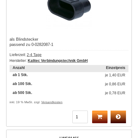
als Blindstecker
passend zu 0-0282087-1
Lieferzeit:
2-4 Tage
Hersteller:
Kalitec Verbindungstechnik GmbH
Anzahl
Einzelpreis
ab 1 Stk.
je
1,40 EUR
ab 100 Stk.
je
0,86 EUR
ab 500 Stk.
je
0,78 EUR
inkl. 19 % MwSt. zzgl.
Versandkosten