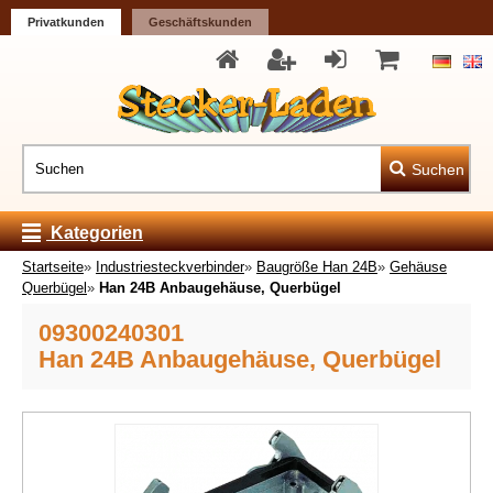
Privatkunden
Geschäftskunden
Suchen
Kategorien
Startseite
»
Industriesteckverbinder
»
Baugröße Han 24B
»
Gehäuse
Querbügel
»
Han 24B Anbaugehäuse, Querbügel
09300240301
Han 24B Anbaugehäuse, Querbügel