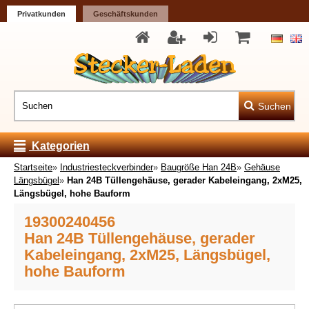
Privatkunden
Geschäftskunden
Suchen
Kategorien
Startseite
»
Industriesteckverbinder
»
Baugröße Han 24B
»
Gehäuse
Längsbügel
»
Han 24B Tüllengehäuse, gerader Kabeleingang, 2xM25,
Längsbügel, hohe Bauform
19300240456
Han 24B Tüllengehäuse, gerader
Kabeleingang, 2xM25, Längsbügel,
hohe Bauform