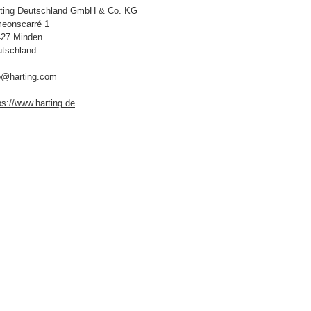
ting Deutschland GmbH & Co. KG
eonscarré 1
427 Minden
tschland
o@harting.com
ps://www.harting.de