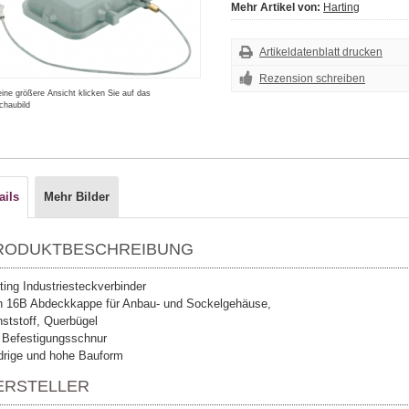
Mehr Artikel von:
Harting
Artikeldatenblatt drucken
Rezension schreiben
eine größere Ansicht klicken Sie auf das
chaubild
ails
Mehr Bilder
RODUKTBESCHREIBUNG
ting Industriesteckverbinder
 16B Abdeckkappe für Anbau- und Sockelgehäuse,
ststoff, Querbügel
 Befestigungsschnur
drige und hohe Bauform
ERSTELLER