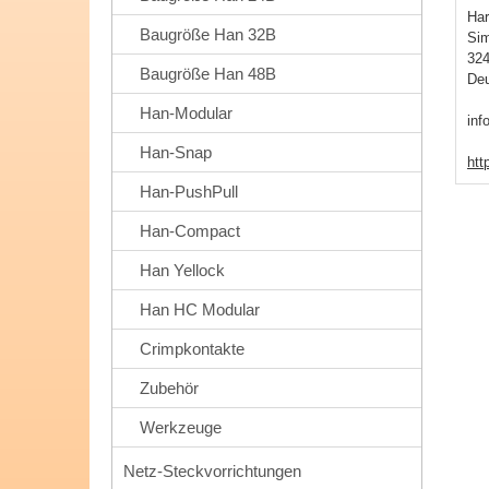
Har
Baugröße Han 32B
Sim
32
Baugröße Han 48B
Deu
Han-Modular
inf
Han-Snap
htt
Han-PushPull
Han-Compact
Han Yellock
Han HC Modular
Crimpkontakte
Zubehör
Werkzeuge
Netz-Steckvorrichtungen