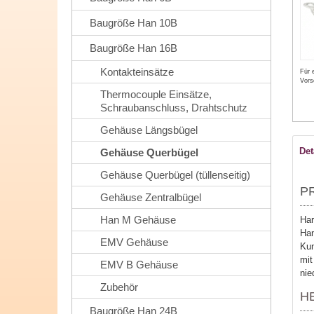
Baugröße Han 10B
Baugröße Han 16B
Kontakteinsätze
Für 
Vors
Thermocouple Einsätze,
Schraubanschluss, Drahtschutz
Gehäuse Längsbügel
Det
Gehäuse Querbügel
Gehäuse Querbügel (tüllenseitig)
P
Gehäuse Zentralbügel
Han M Gehäuse
Har
Han
EMV Gehäuse
Kun
mit
EMV B Gehäuse
nie
Zubehör
H
Baugröße Han 24B