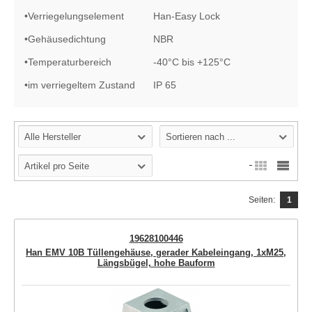
•
Verriegelungselement
Han-Easy Lock
•
Gehäusedichtung
NBR
•
Temperaturbereich
-40°C bis +125°C
•
im verriegeltem Zustand
IP 65
Alle Hersteller
Sortieren nach ...
Artikel pro Seite
Seiten:
1
19628100446
Han EMV 10B Tüllengehäuse, gerader Kabeleingang, 1xM25,
Längsbügel, hohe Bauform