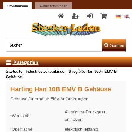
Privatkunden
Geschäftskunden
Suchen
Kategorien
Startseite
»
Industriesteckverbinder
»
Baugröße Han 10B
»
EMV B
Gehäuse
Harting Han 10B EMV B Gehäuse
Gehäuse für erhöhte EMV-Anforderungen
Aluminium-Druckguss,
•
Werkstoff
unlackiert
•
Oberfläche
elektrisch leitfähig