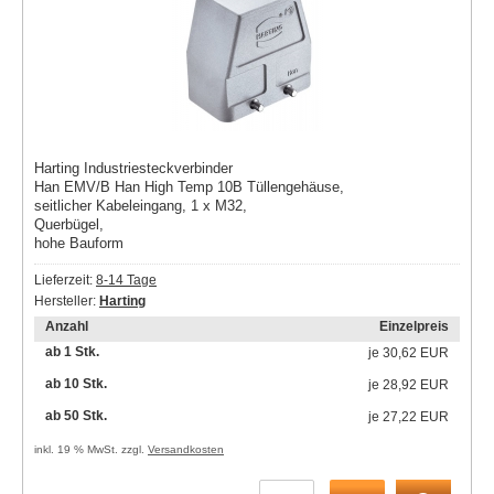
Harting Industriesteckverbinder
Han EMV/B Han High Temp 10B Tüllengehäuse,
seitlicher Kabeleingang, 1 x M32,
Querbügel,
hohe Bauform
Lieferzeit:
8-14 Tage
Hersteller:
Harting
Anzahl
Einzelpreis
ab 1 Stk.
je
30,62 EUR
ab 10 Stk.
je
28,92 EUR
ab 50 Stk.
je
27,22 EUR
inkl. 19 % MwSt. zzgl.
Versandkosten