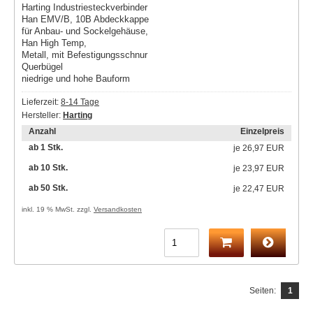
Harting Industriesteckverbinder
Han EMV/B, 10B Abdeckkappe
für Anbau- und Sockelgehäuse,
Han High Temp,
Metall, mit Befestigungsschnur
Querbügel
niedrige und hohe Bauform
Lieferzeit:
8-14 Tage
Hersteller:
Harting
Anzahl
Einzelpreis
ab 1 Stk.
je
26,97 EUR
ab 10 Stk.
je
23,97 EUR
ab 50 Stk.
je
22,47 EUR
inkl. 19 % MwSt. zzgl.
Versandkosten
Seiten:
1