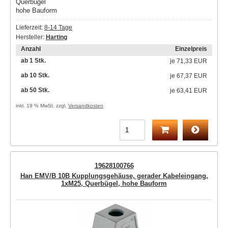
Querbügel
hohe Bauform
Lieferzeit:
8-14 Tage
Hersteller:
Harting
Anzahl
Einzelpreis
ab 1 Stk.
je
71,33 EUR
ab 10 Stk.
je
67,37 EUR
ab 50 Stk.
je
63,41 EUR
inkl. 19 % MwSt. zzgl.
Versandkosten
19628100766
Han EMV/B 10B Kupplungsgehäuse, gerader Kabeleingang,
1xM25, Querbügel, hohe Bauform