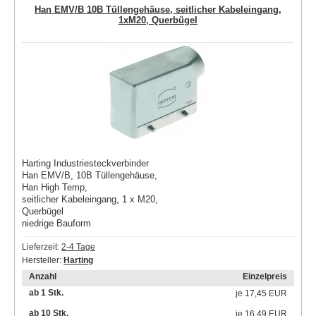
Han EMV/B 10B Tüllengehäuse, seitlicher Kabeleingang,
1xM20, Querbügel
Harting Industriesteckverbinder
Han EMV/B, 10B Tüllengehäuse,
Han High Temp,
seitlicher Kabeleingang, 1 x M20,
Querbügel
niedrige Bauform
Lieferzeit:
2-4 Tage
Hersteller:
Harting
Anzahl
Einzelpreis
ab 1 Stk.
je
17,45 EUR
ab 10 Stk.
je
16,49 EUR