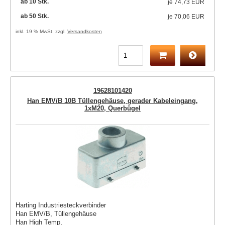
ab 10 Stk.
je
74,73 EUR
ab 50 Stk.
je
70,06 EUR
inkl. 19 % MwSt. zzgl.
Versandkosten
19628101420
Han EMV/B 10B Tüllengehäuse, gerader Kabeleingang,
1xM20, Querbügel
Harting Industriesteckverbinder
Han EMV/B, Tüllengehäuse
Han High Temp,