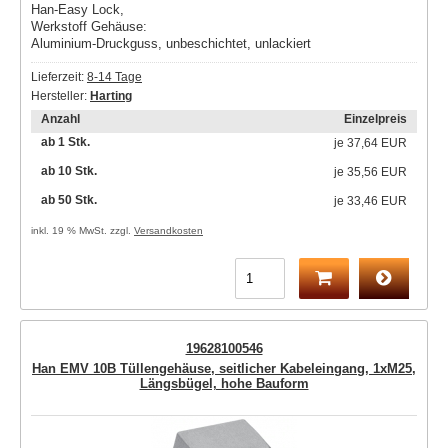
Han-Easy Lock,
Werkstoff Gehäuse:
Aluminium-Druckguss, unbeschichtet, unlackiert
Lieferzeit:
8-14 Tage
Hersteller:
Harting
Anzahl
Einzelpreis
ab 1 Stk.
je
37,64 EUR
ab 10 Stk.
je
35,56 EUR
ab 50 Stk.
je
33,46 EUR
inkl. 19 % MwSt. zzgl.
Versandkosten
19628100546
Han EMV 10B Tüllengehäuse, seitlicher Kabeleingang, 1xM25,
Längsbügel, hohe Bauform