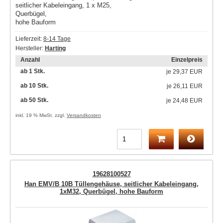
seitlicher Kabeleingang, 1 x M25,
Querbügel,
hohe Bauform
Lieferzeit:
8-14 Tage
Hersteller:
Harting
Anzahl
Einzelpreis
ab 1 Stk.
je
29,37 EUR
ab 10 Stk.
je
26,11 EUR
ab 50 Stk.
je
24,48 EUR
inkl. 19 % MwSt. zzgl.
Versandkosten
19628100527
Han EMV/B 10B Tüllengehäuse, seitlicher Kabeleingang,
1xM32, Querbügel, hohe Bauform