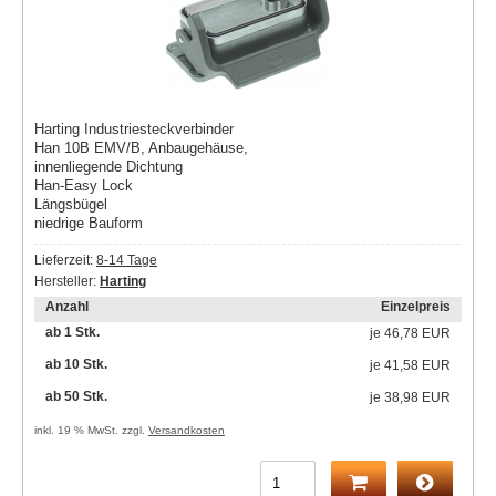
Harting Industriesteckverbinder
Han 10B EMV/B, Anbaugehäuse,
innenliegende Dichtung
Han-Easy Lock
Längsbügel
niedrige Bauform
Lieferzeit:
8-14 Tage
Hersteller:
Harting
Anzahl
Einzelpreis
ab 1 Stk.
je
46,78 EUR
ab 10 Stk.
je
41,58 EUR
ab 50 Stk.
je
38,98 EUR
inkl. 19 % MwSt. zzgl.
Versandkosten