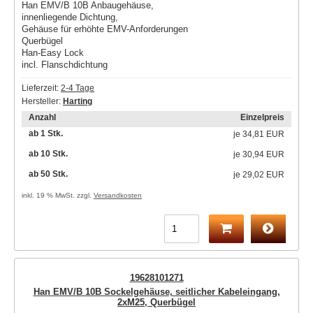
Han EMV/B 10B Anbaugehäuse,
innenliegende Dichtung,
Gehäuse für erhöhte EMV-Anforderungen
Querbügel
Han-Easy Lock
incl. Flanschdichtung
Lieferzeit:
2-4 Tage
Hersteller:
Harting
Anzahl
Einzelpreis
ab 1 Stk.
je
34,81 EUR
ab 10 Stk.
je
30,94 EUR
ab 50 Stk.
je
29,02 EUR
inkl. 19 % MwSt. zzgl.
Versandkosten
19628101271
Han EMV/B 10B Sockelgehäuse, seitlicher Kabeleingang,
2xM25, Querbügel