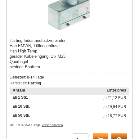
Harting Industriesteckverbinder
Han EMV/B, Tüllengehäuse
Han High Temp,
gerader Kabeleingang, 1 x M25,
Querbügel
niedrige Bauform
Lieferzeit:
8-14 Tage
Hersteller:
Harting
Anzahl
Einzelpreis
ab 1 Stk.
je
21,12 EUR
ab 10 Stk.
je
19,94 EUR
ab 50 Stk.
je
18,77 EUR
inkl. 19 % MwSt. zzgl.
Versandkosten