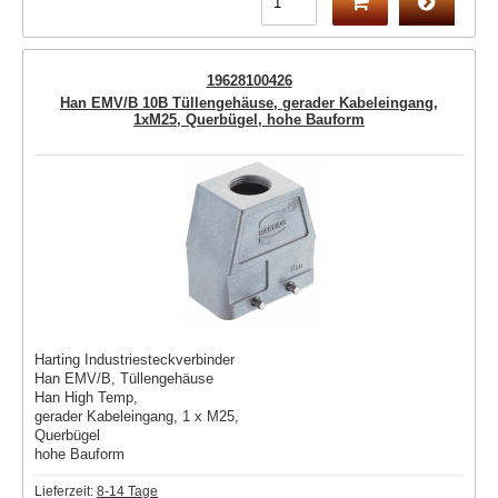
19628100426
Han EMV/B 10B Tüllengehäuse, gerader Kabeleingang,
1xM25, Querbügel, hohe Bauform
Harting Industriesteckverbinder
Han EMV/B, Tüllengehäuse
Han High Temp,
gerader Kabeleingang, 1 x M25,
Querbügel
hohe Bauform
Lieferzeit:
8-14 Tage