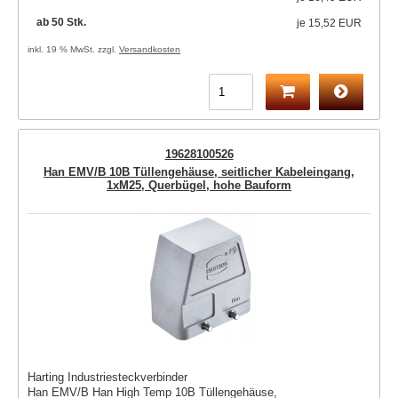
ab 50 Stk.
je
15,52 EUR
inkl. 19 % MwSt. zzgl.
Versandkosten
19628100526
Han EMV/B 10B Tüllengehäuse, seitlicher Kabeleingang,
1xM25, Querbügel, hohe Bauform
Harting Industriesteckverbinder
Han EMV/B Han High Temp 10B Tüllengehäuse,