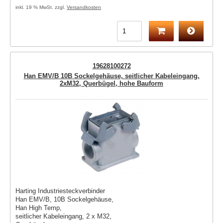
inkl. 19 % MwSt. zzgl.
Versandkosten
19628100272
Han EMV/B 10B Sockelgehäuse, seitlicher Kabeleingang,
2xM32, Querbügel, hohe Bauform
Harting Industriesteckverbinder
Han EMV/B, 10B Sockelgehäuse,
Han High Temp,
seitlicher Kabeleingang, 2 x M32,