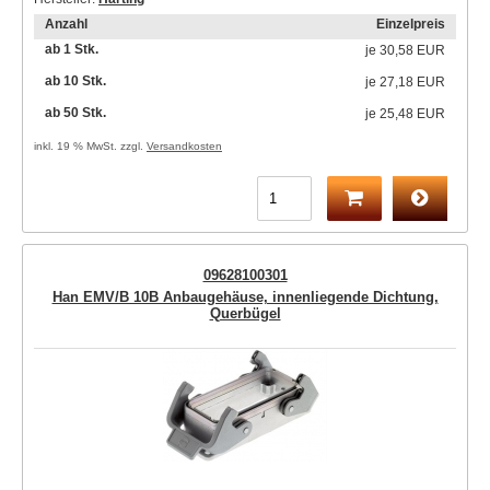
Anzahl
Einzelpreis
ab 1 Stk.
je
30,58 EUR
ab 10 Stk.
je
27,18 EUR
ab 50 Stk.
je
25,48 EUR
inkl. 19 % MwSt. zzgl.
Versandkosten
09628100301
Han EMV/B 10B Anbaugehäuse, innenliegende Dichtung,
Querbügel