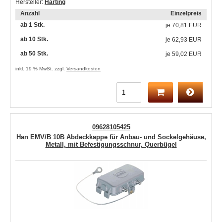
Hersteller:
Harting
Anzahl
Einzelpreis
ab 1 Stk.
je
70,81 EUR
ab 10 Stk.
je
62,93 EUR
ab 50 Stk.
je
59,02 EUR
inkl. 19 % MwSt. zzgl.
Versandkosten
09628105425
Han EMV/B 10B Abdeckkappe für Anbau- und Sockelgehäuse,
Metall, mit Befestigungsschnur, Querbügel