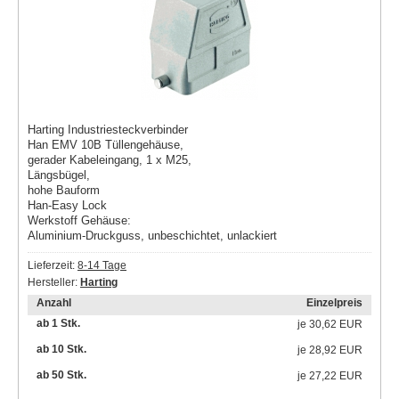
Harting Industriesteckverbinder
Han EMV 10B Tüllengehäuse,
gerader Kabeleingang, 1 x M25,
Längsbügel,
hohe Bauform
Han-Easy Lock
Werkstoff Gehäuse:
Aluminium-Druckguss, unbeschichtet, unlackiert
Lieferzeit:
8-14 Tage
Hersteller:
Harting
Anzahl
Einzelpreis
ab 1 Stk.
je
30,62 EUR
ab 10 Stk.
je
28,92 EUR
ab 50 Stk.
je
27,22 EUR