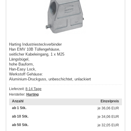
Harting Industriesteckverbinder
Han EMV 10B Tüllengehäuse,
seitlicher Kabeleingang, 1 x M25
Längsbügel,
hohe Bauform,
Han-Easy Lock,
Werkstoff Gehäuse:
Aluminium-Druckguss, unbeschichtet, unlackiert
Lieferzeit:
8-14 Tage
Hersteller:
Harting
Anzahl
Einzelpreis
ab 1 Stk.
je
36,06 EUR
ab 10 Stk.
je
34,06 EUR
ab 50 Stk.
je
32,05 EUR