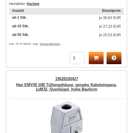
Hersteller:
Harting
Anzahl
Einzelpreis
ab 1 Stk.
je
30,62 EUR
ab 10 Stk.
je
27,22 EUR
ab 50 Stk.
je
25,53 EUR
inkl. 19 % MwSt. zzgl.
Versandkosten
19628100427
Han EMV/B 10B Tüllengehäuse, gerader Kabeleingang,
1xM32, Querbügel, hohe Bauform