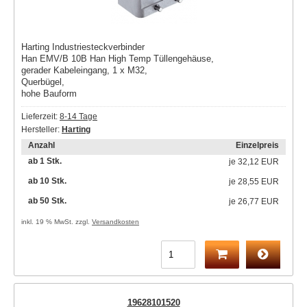
Harting Industriesteckverbinder
Han EMV/B 10B Han High Temp Tüllengehäuse,
gerader Kabeleingang, 1 x M32,
Querbügel,
hohe Bauform
Lieferzeit:
8-14 Tage
Hersteller:
Harting
Anzahl
Einzelpreis
ab 1 Stk.
je
32,12 EUR
ab 10 Stk.
je
28,55 EUR
ab 50 Stk.
je
26,77 EUR
inkl. 19 % MwSt. zzgl.
Versandkosten
19628101520