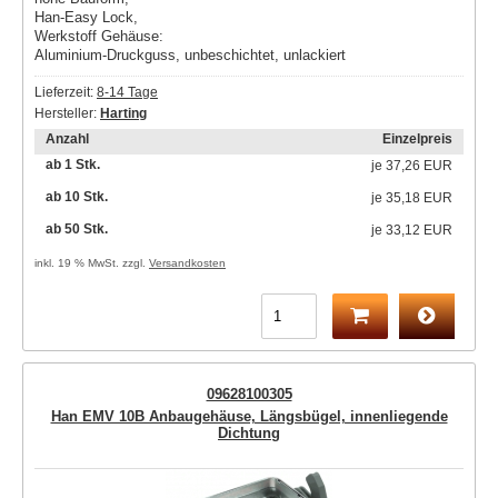
Han-Easy Lock,
Werkstoff Gehäuse:
Aluminium-Druckguss, unbeschichtet, unlackiert
Lieferzeit:
8-14 Tage
Hersteller:
Harting
Anzahl
Einzelpreis
ab 1 Stk.
je
37,26 EUR
ab 10 Stk.
je
35,18 EUR
ab 50 Stk.
je
33,12 EUR
inkl. 19 % MwSt. zzgl.
Versandkosten
09628100305
Han EMV 10B Anbaugehäuse, Längsbügel, innenliegende
Dichtung