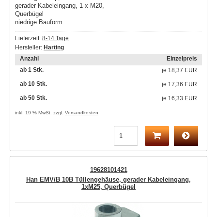
gerader Kabeleingang, 1 x M20,
Querbügel
niedrige Bauform
Lieferzeit:
8-14 Tage
Hersteller:
Harting
Anzahl
Einzelpreis
ab 1 Stk.
je
18,37 EUR
ab 10 Stk.
je
17,36 EUR
ab 50 Stk.
je
16,33 EUR
inkl. 19 % MwSt. zzgl.
Versandkosten
19628101421
Han EMV/B 10B Tüllengehäuse, gerader Kabeleingang,
1xM25, Querbügel