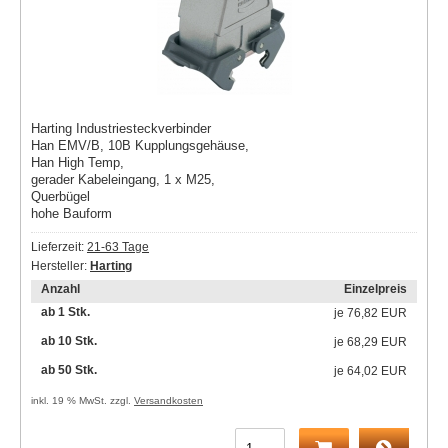
Harting Industriesteckverbinder
Han EMV/B, 10B Kupplungsgehäuse,
Han High Temp,
gerader Kabeleingang, 1 x M25,
Querbügel
hohe Bauform
Lieferzeit:
21-63 Tage
Hersteller:
Harting
Anzahl
Einzelpreis
ab 1 Stk.
je
76,82 EUR
ab 10 Stk.
je
68,29 EUR
ab 50 Stk.
je
64,02 EUR
inkl. 19 % MwSt. zzgl.
Versandkosten