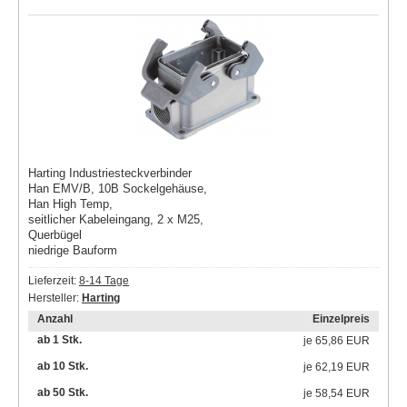
Harting Industriesteckverbinder
Han EMV/B, 10B Sockelgehäuse,
Han High Temp,
seitlicher Kabeleingang, 2 x M25,
Querbügel
niedrige Bauform
Lieferzeit:
8-14 Tage
Hersteller:
Harting
Anzahl
Einzelpreis
ab 1 Stk.
je
65,86 EUR
ab 10 Stk.
je
62,19 EUR
ab 50 Stk.
je
58,54 EUR