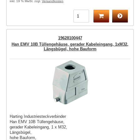
inkl. 19 % MwSt. zzgl.
Versandkosten
19628100447
Han EMV 10B Tüllengehäuse, gerader Kabeleingang, 1xM32,
Längsbügel, hohe Bauform
Harting Industriesteckverbinder
Han EMV 10B Tüllengehäuse,
gerader Kabeleingang, 1 x M32,
Längsbügel,
hohe Bauform,